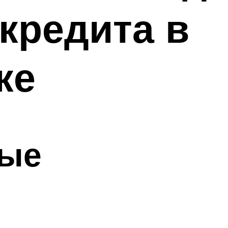
кредита в
ке
ные