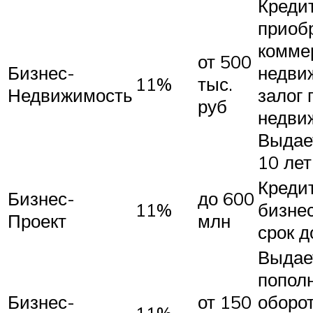
Креди
приоб
комме
от 500
Бизнес-
недви
11%
тыс.
Недвижимость
залог
руб
недви
Выдает
10 лет
Кредит
Бизнес-
до 600
11%
бизнес
Проект
млн
срок д
Выдае
попол
Бизнес-
от 150
оборо
11%