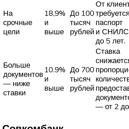
От клиен
На
18,9%
До 100
требуется
срочные
и
тысяч
паспорт
цели
выше
рублей
и СНИЛС.
до 5 лет.
Ставка
снижаетс
Больше
10.9%
До 700
пропорци
документов
и
тысяч
количест
— ниже
выше
рублей
предоста
ставки
документ
— от 2 до
Совкомбанк