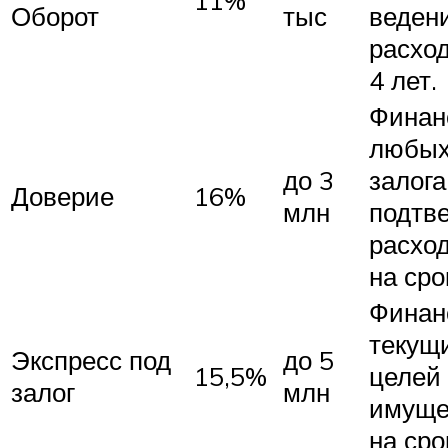
Оборот
тыс
веден
расход
4 лет.
Финан
любых
до 3
залога
Доверие
16%
млн
подтв
расхо
на сро
Финан
текущ
Экспресс под
до 5
15,5%
целей 
залог
млн
имуще
на сро