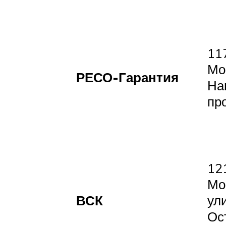
11
Мо
РЕСО-Гарантия
На
про
12
Мо
ВСК
ул
Ос