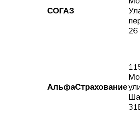
Мо
СОГАЗ
Ул
пе
26
11
Мо
АльфаСтрахование
ул
Ша
31