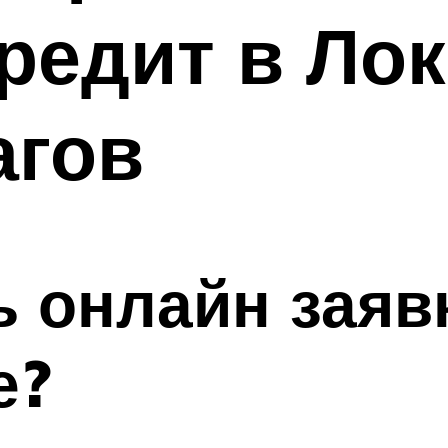
кредит в Лок
агов
ь онлайн заяв
е?