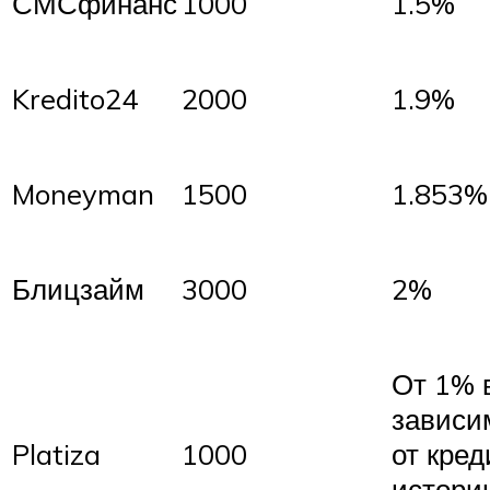
СМСфинанс
1000
1.5%
Kredito24
2000
1.9%
Moneyman
1500
1.853%
Блицзайм
3000
2%
От 1% 
зависи
Platiza
1000
от кре
истори