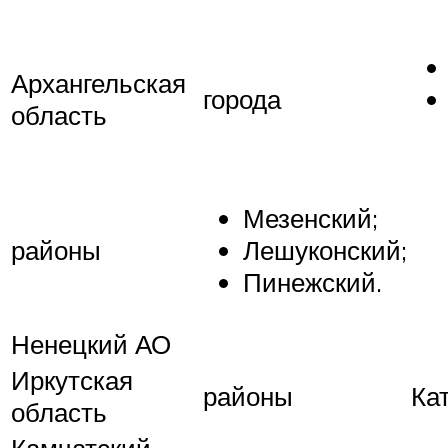
Архангельская
города
область
Мезенский;
районы
Лешуконский;
Пинежский.
Ненецкий АО
Иркутская
районы
Ка
область
Камчатский