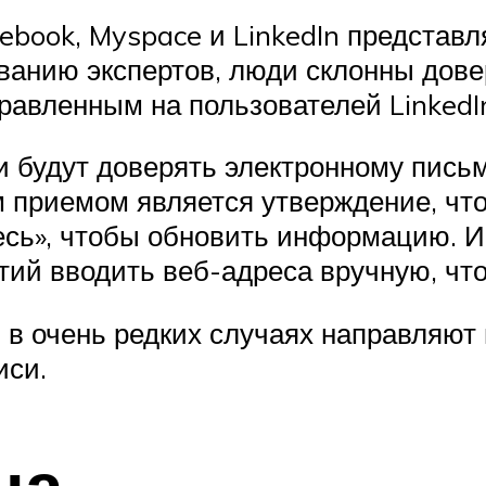
acebook, Myspace и LinkedIn предста
ованию экспертов, люди склонны дов
авленным на пользователей LinkedIn
 будут доверять электронному письм
м приемом является утверждение, что
десь», чтобы обновить информацию. 
тий вводить веб-адреса вручную, чт
ы в очень редких случаях направляю
иси.