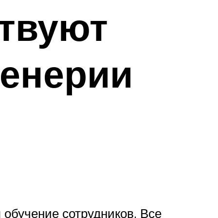
твуют
женерии
обучение сотрудников. Все