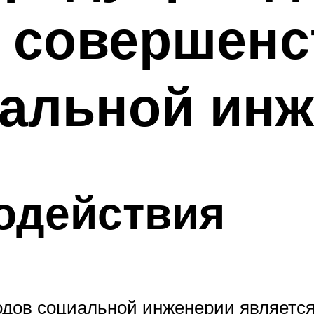
 совершенс
иальной ин
одействия
дов социальной инженерии является 