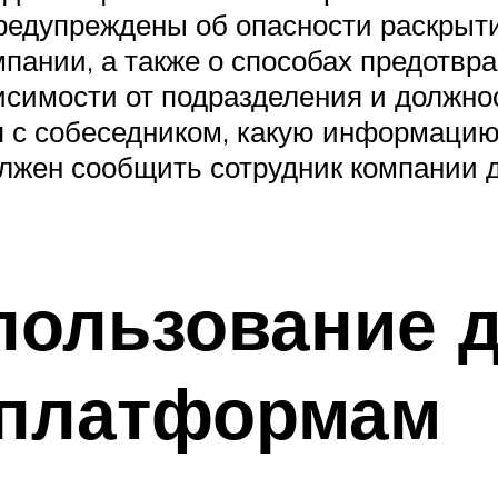
редупреждены об опасности раскрыт
нии, а также о способах предотвращ
исимости от подразделения и должно
ся с собеседником, какую информаци
должен сообщить сотрудник компании 
спользование 
платформам