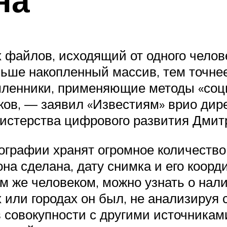
на
айлов, исходящий от одного челове
льше накопленный массив, тем точнее
шленники, применяющие методы «соц
ков, — заявил «Известиям» врио дир
стерства цифрового развития Дмит
ографии хранят огромное количество
она сделана, дату снимка и его коорд
м же человеком, можно узнать о нали
ах или городах он был, не анализируя
в совокупности с другими источник