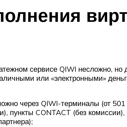
полнения вир
атежном сервисе QIWI несложно, но д
наличными или «электронными» деньг
ожно через QIWI-терминалы (от 501 
ии), пункты CONTACT (без комиссии),
артнера);