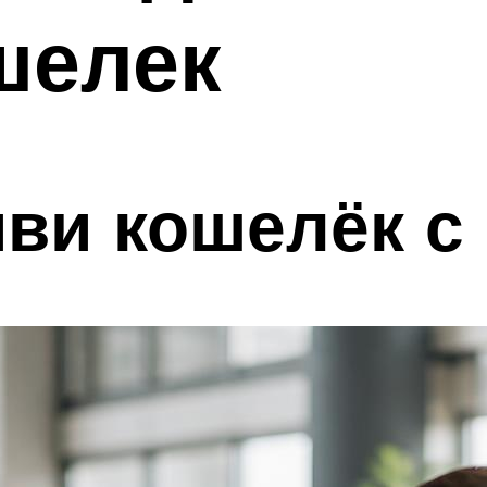
шелек
ви кошелёк с