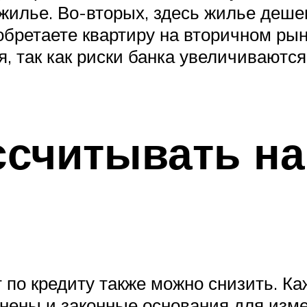
жилье. Во-вторых, здесь жилье дешев
обретаете квартиру на вторичном рын
, так как риски банка увеличиваются
ссчитывать н
т по кредиту также можно снизить. К
нены и законные основания для изме