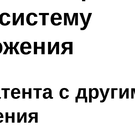
систему
ожения
тента с друг
ения