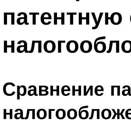
патентную 
налогообл
Сравнение па
налогооблож