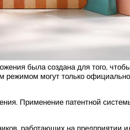
ожения была создана для того, чтоб
ым режимом могут только официальн
ения. Применение патентной систем
иков, работающих на предприятии ил