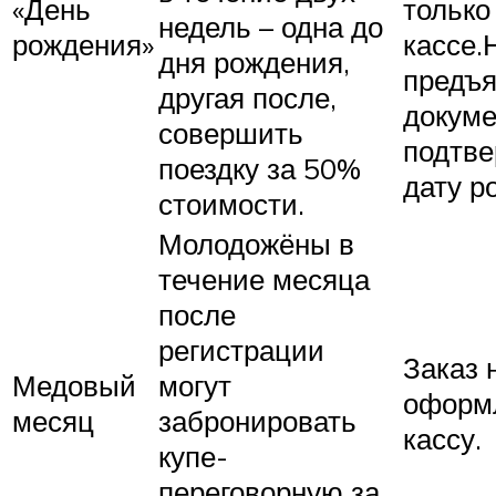
«День
только
недель – одна до
рождения»
кассе.
дня рождения,
предъя
другая после,
докуме
совершить
подтв
поездку за 50%
дату р
стоимости.
Молодожёны в
течение месяца
после
регистрации
Заказ 
Медовый
могут
оформл
месяц
забронировать
кассу.
купе-
переговорную за