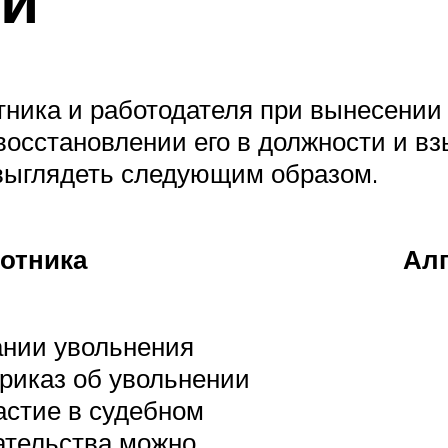
тника и работодателя при вынесении
осстановлении его в должности и вз
 выглядеть следующим образом.
отника
Алг
ании увольнения
риказ об увольнении
астие в судебном
зательства можно