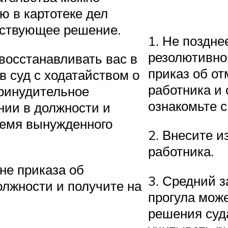
ю в картотеке дел
тствующее решение.
1. Не поздн
резолютивно
 восстанавливать вас в
приказ об от
в суд с ходатайством о
работника и 
принудительное
ознакомьте с
нии в должности и
ремя вынужденного
2. Внесите и
работника.
не приказа об
3. Средний 
олжности и получите на
прогула мож
решения суда