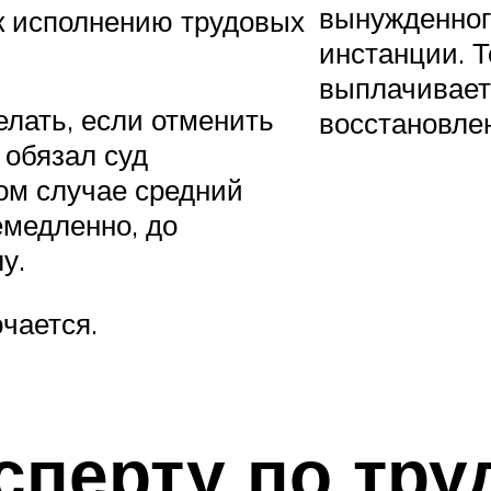
вынужденног
 к исполнению трудовых
инстанции. Т
выплачивает
лать, если отменить
восстановле
 обязал суд
ом случае средний
емедленно, до
у.
чается.
сперту по тр