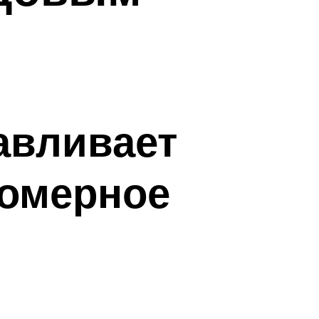
навливает
вомерное