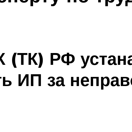
К (ТК) РФ уста
ть ИП за непра