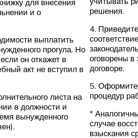
учитывать р
книжку для внесения
решения.
льнении и о
4. Приведит
соответстви
ходимости выплатить
законодател
нужденного прогула. Но
оговорены в
если он откажет в
договоре.
ебный акт не вступил в
5. Оформите 
процедур раб
олнительного листа на
нии в должности и
* Аналогичн
ремя вынужденного
случае восс
ен).
взыскания ср