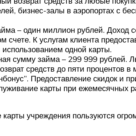
ный возврат средств за любые покуп
елей, бизнес-залы в аэропортах с бе
айма – один миллион рублей. Доход с
ом счете. К услугам клиента предост
 использованием одной карты.
ная сумму займа – 299 999 рублей. Л
озврат средств до пяти процентов в
нбонус”. Предоставление скидок и пр
луживание карты при ежемесячных ра
е карты учреждения пользуются огро