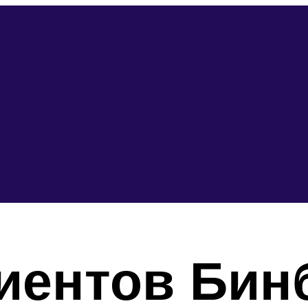
иентов Бинб