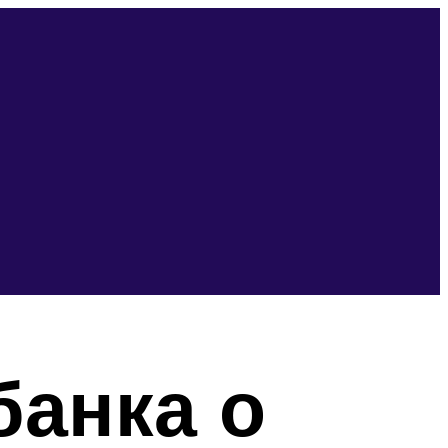
анка о