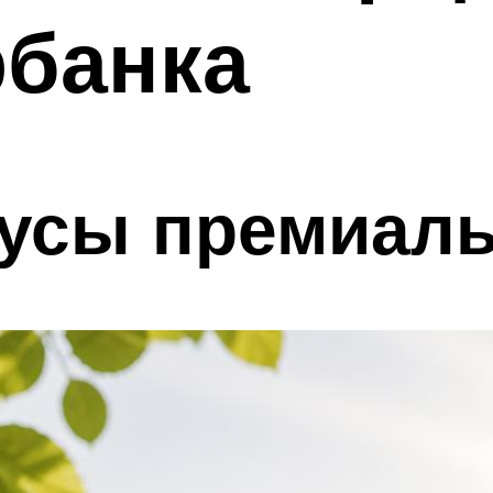
рбанка
усы премиаль