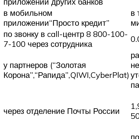
приложении других банков
в мобильном
в 
приложении“Просто кредит”
м
по звонку в call-центр 8 800-100-
0.
7-100 через сотрудника
р
у партнеров (“Золотая
н
Корона”,“Рапида”,QIWI,CyberPlat)
ут
п
1
через отделение Почты России
5
п