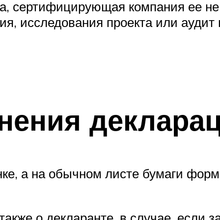
та, сертифицирующая компания ее не
ия, исследования проекта или аудит 
нения декларац
нке, а на обычном листе бумаги фор
акже о декларанте, в случае, если з