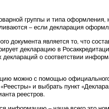
товарной группы и типа оформления, 
вливаются – если декларация оформл
го документа является то, что соста
ирует декларацию в Росаккредитации
х деклараций о соответствии инфор
ацию можно с помощью официального
 «Реестры» и выбрать пункт «Деклара
ианта реестров.
ся информацию – чаще всего это ном