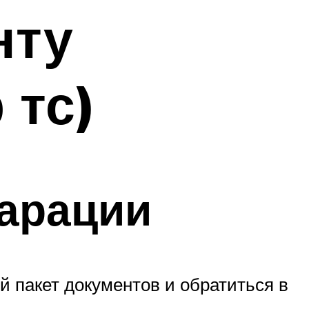
нту
 тс)
арации
й пакет документов и обратиться в