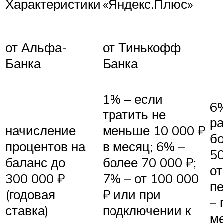
Характеристики
«Яндекс.Плюс»
от Тинькофф
от Альфа-
Банка
Банка
1% – если
6
тратить не
р
начисление
меньше 10 000 ₽
б
процентов на
в месяц; 6% –
50
баланс до
более 70 000 ₽;
о
300 000 ₽
7% – от 100 000
пе
(годовая
₽ или при
– 
ставка)
подключении к
м