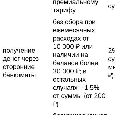
премиальному
с
тарифу
без сбора при
ежемесячных
расходах от
10 000 ₽ или
получение
2
наличии на
денег через
с
балансе более
сторонние
м
30 000 ₽; в
банкоматы
₽)
остальных
случаях – 1,5%
от суммы (от 200
₽)