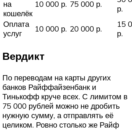
на
10 000 р.
75 000 р.
р.
кошелёк
Оплата
15 
10 000 р.
20 000 р.
услуг
р.
Вердикт
По переводам на карты других
банков Райффайзенбанк и
Тинькофф круче всех. С лимитом в
75 000 рублей можно не дробить
нужную сумму, а отправлять её
целиком. Ровно столько же Райф