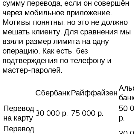
сумму перевода, если он совершён
через мобильное приложение.
Мотивы понятны, но это не должно
мешать клиенту. Для сравнения мы
взяли размер лимита на одну
операцию. Как есть, без
подтверждения по телефону и
мастер-паролей.
Аль
Сбербанк
Райффайзен
бан
Перевод
50 
30 000 р.
75 000 р.
на карту
р.
Перевод
30 