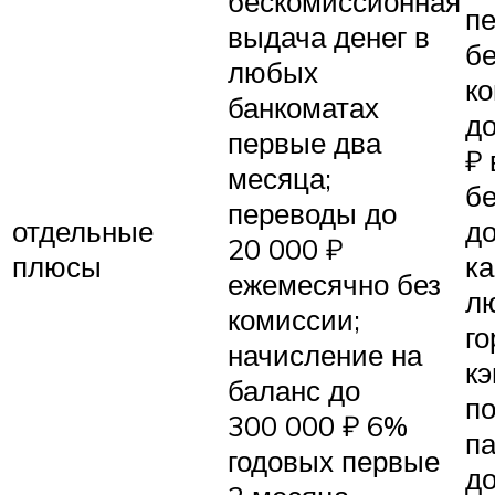
бескомиссионная
п
выдача денег в
бе
любых
к
банкоматах
до
первые два
₽ 
месяца;
б
переводы до
отдельные
до
20 000 ₽
плюсы
ка
ежемесячно без
л
комиссии;
го
начисление на
кэ
баланс до
по
300 000 ₽ 6%
п
годовых первые
д