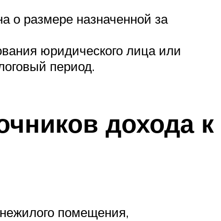
на о размере назначенной за
ования юридического лица или
логовый период.
очников дохода к
 нежилого помещения,