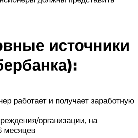
овные источники
бербанка):
ер работает и получает заработную
чреждения/организации, на
6 месяцев