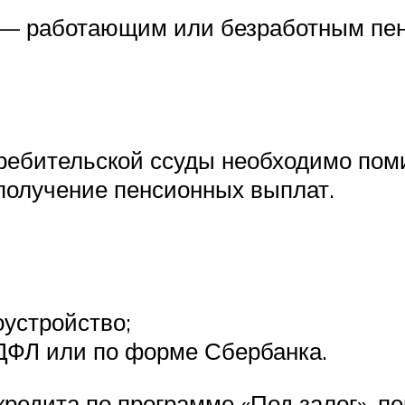
— работающим или безработным пен
ребительской ссуды необходимо пом
 получение пенсионных выплат.
устройство;
НДФЛ или по форме Сбербанка.
редита по программе «Под залог», 