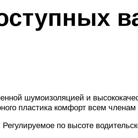
доступных в
иленной шумоизоляцией и высококаче
рного пластика комфорт всем членам
. Регулируемое по высоте водительс