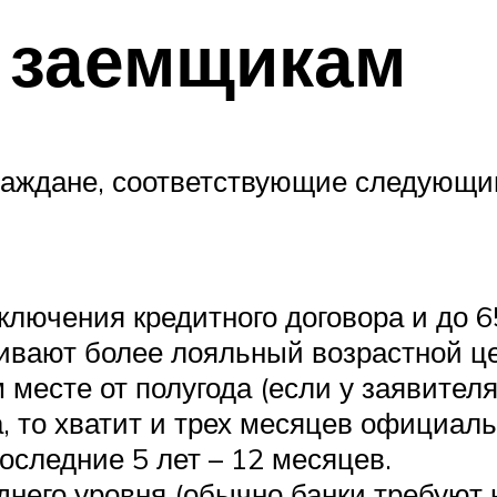
 заемщикам
 граждане, соответствующие следующ
аключения кредитного договора и до 6
ивают более лояльный возрастной цен
есте от полугода (если у заявителя 
а, то хватит и трех месяцев официаль
следние 5 лет – 12 месяцев.
его уровня (обычно банки требуют на