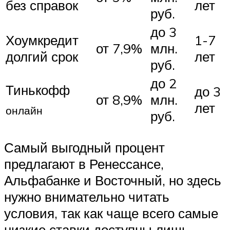
без справок
лет
руб.
до 3
Хоумкредит
1-7
от 7,9%
млн.
долгий срок
лет
руб.
до 2
Тинькофф
до 3
от 8,9%
млн.
лет
онлайн
руб.
Самый выгодный процент
предлагают в Ренессансе,
Альфабанке и Восточный, но здесь
нужно внимательно читать
условия, так как чаще всего самые
низкие ставки доступны лишь