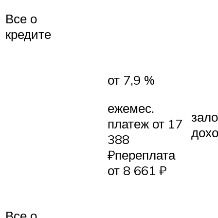
Все о
кредите
от 7,9 %
ежемес.
зало
платеж от 17
дох
388
₽переплата
от 8 661 ₽
Все о