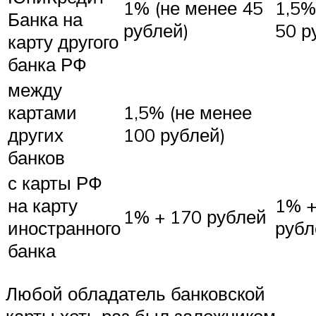
1% (не менее 45
1,5%
Банка на
рублей)
50 р
карту другого
банка РФ
между
картами
1,5% (не менее
других
100 рублей)
банков
с карты РФ
на карту
1% +
1% + 170 рублей
иностранного
рубл
банка
Любой обладатель банковской
карты хоть раз был заложником