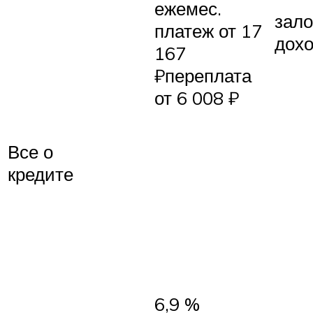
ежемес.
зало
платеж от 17
дох
167
₽переплата
от 6 008 ₽
Все о
кредите
6,9 %