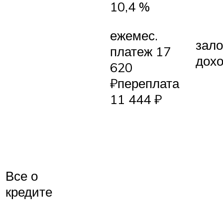
10,4 %
ежемес.
зало
платеж 17
дох
620
₽переплата
11 444 ₽
Все о
кредите