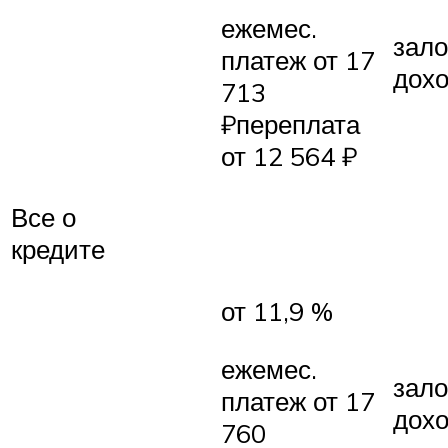
ежемес.
зало
платеж от 17
дох
713
₽переплата
от 12 564 ₽
Все о
кредите
от 11,9 %
ежемес.
зало
платеж от 17
дох
760