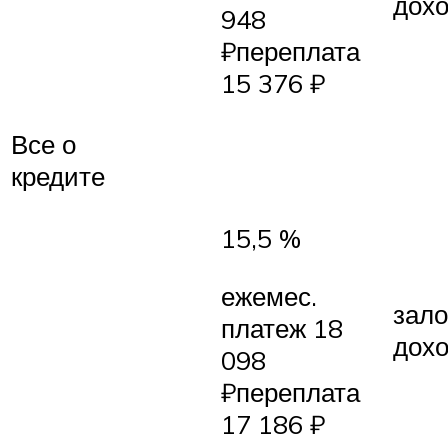
дох
948
₽переплата
15 376 ₽
Все о
кредите
15,5 %
ежемес.
зало
платеж 18
дох
098
₽переплата
17 186 ₽