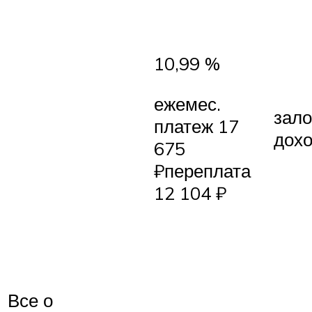
10,99 %
ежемес.
зало
платеж 17
дох
675
₽переплата
12 104 ₽
Все о