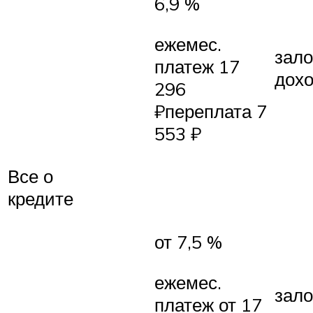
6,9 %
ежемес.
зало
платеж 17
дох
296
₽переплата 7
553 ₽
Все о
кредите
от 7,5 %
ежемес.
зало
платеж от 17