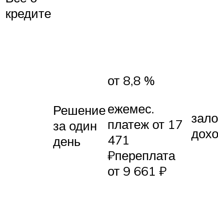
кредите
от 8,8 %
ежемес.
Решение
зало
платеж от 17
за один
дох
471
день
₽переплата
от 9 661 ₽