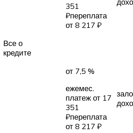
дох
351
₽переплата
от 8 217 ₽
Все о
кредите
от 7,5 %
ежемес.
зало
платеж от 17
дох
351
₽переплата
от 8 217 ₽