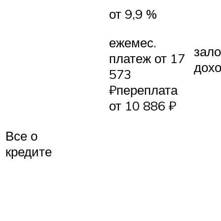
от 9,9 %
ежемес.
зало
платеж от 17
дох
573
₽переплата
от 10 886 ₽
Все о
кредите