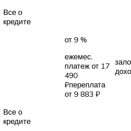
Все о
кредите
от 9 %
ежемес.
зало
платеж от 17
дох
490
₽переплата
от 9 883 ₽
Все о
кредите