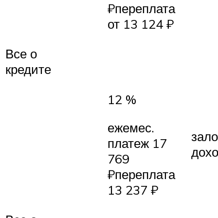
₽переплата
от 13 124 ₽
Все о
кредите
12 %
ежемес.
зало
платеж 17
дох
769
₽переплата
13 237 ₽