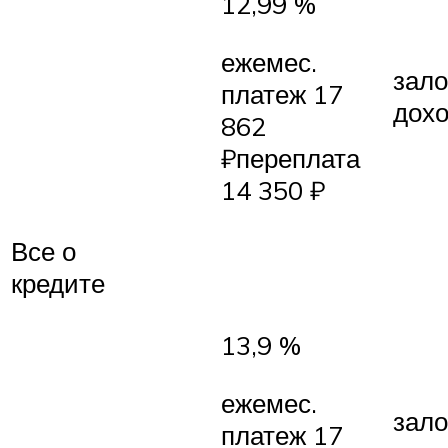
12,99 %
ежемес.
зало
платеж 17
дох
862
₽переплата
14 350 ₽
Все о
кредите
13,9 %
ежемес.
зало
платеж 17