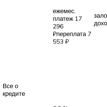
ежемес.
зало
платеж 17
дох
296
₽переплата 7
553 ₽
Все о
кредите