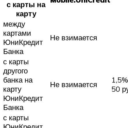
с карты на
карту
между
картами
Не взимается
ЮниКредит
Банка
с карты
другого
банка на
1,5%
Не взимается
карту
50 р
ЮниКредит
Банка
с карты
ЮниКредит