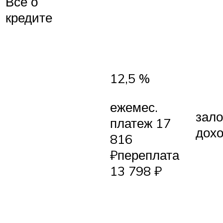
Все о
кредите
12,5 %
ежемес.
зало
платеж 17
дох
816
₽переплата
13 798 ₽