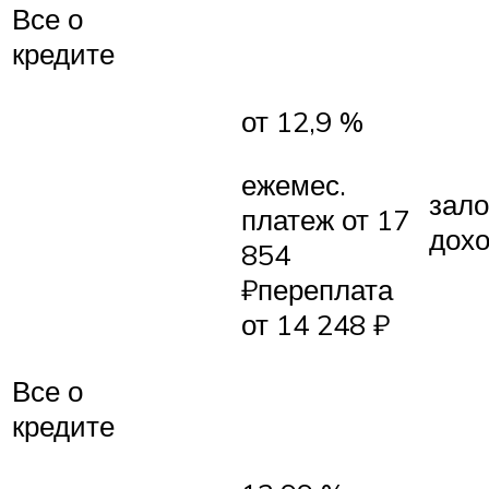
Все о
кредите
от 12,9 %
ежемес.
зало
платеж от 17
дох
854
₽переплата
от 14 248 ₽
Все о
кредите