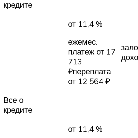
кредите
от 11,4 %
ежемес.
зало
платеж от 17
дох
713
₽переплата
от 12 564 ₽
Все о
кредите
от 11,4 %