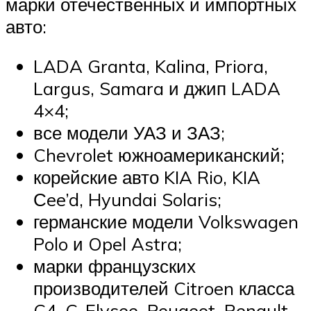
марки отечественных и импортных
авто:
LADA Granta, Kalina, Priora,
Largus, Samara и джип LADA
4×4;
все модели УАЗ и ЗАЗ;
Chevrolet южноамериканский;
корейские авто KIA Rio, KIA
Сee’d, Hyundai Solaris;
германские модели Volkswagen
Polo и Opel Astra;
марки французских
производителей Citroen класса
C4, C-Elysee, Peugeot, Renault