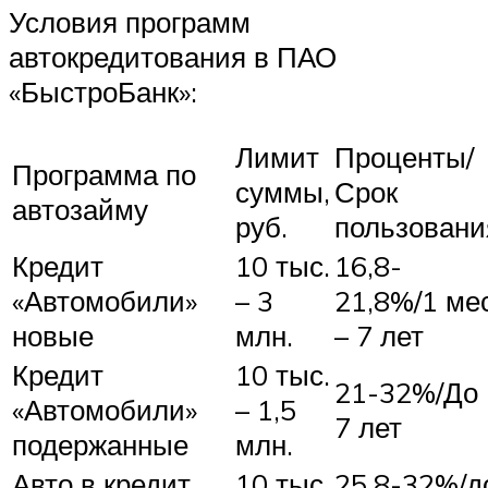
Условия программ
автокредитования в ПАО
«БыстроБанк»:
Лимит
Проценты/
Программа по
суммы,
Срок
автозайму
руб.
пользовани
Кредит
10 тыс.
16,8-
«Автомобили»
– 3
21,8%/1 мес
новые
млн.
– 7 лет
Кредит
10 тыс.
21-32%/До
«Автомобили»
– 1,5
7 лет
подержанные
млн.
Авто в кредит
10 тыс.
25,8-32%/д