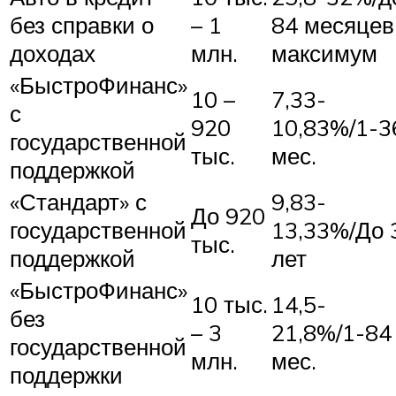
без справки о
– 1
84 месяцев
доходах
млн.
максимум
«БыстроФинанс»
10 –
7,33-
с
920
10,83%/1-3
государственной
тыс.
мес.
поддержкой
«Стандарт» с
9,83-
До 920
государственной
13,33%/До 
тыс.
поддержкой
лет
«БыстроФинанс»
10 тыс.
14,5-
без
– 3
21,8%/1-84
государственной
млн.
мес.
поддержки