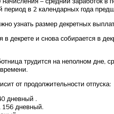
начисления – средний заработок в 
 период в 2 календарных года пред
ожно узнать размер декретных выплат
я в декрете и снова собирается в де
отница трудится на неполном дне, с
 времени.
сит от продолжительности отпуска:
40 дневный .
а 156 дневный.