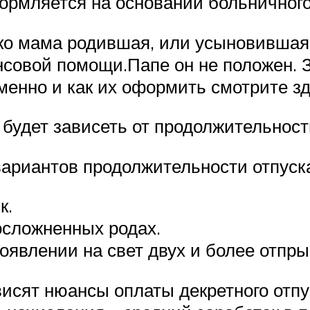
формляется на основании больничного
ько мама родившая, или усыновивша
нсовой помощи.Папе он не положен. 
менно и как их оформить смотрите зд
будет зависеть от продолжительност
вариантов продолжительности отпуск
к.
осложненных родах.
появлении на свет двух и более отпры
висят нюансы оплаты декретного отпу