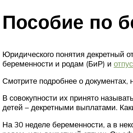
Пособие по б
Юридического понятия декретный от
беременности и родам (БиР) и
отпус
Смотрите подробнее о документах, 
В совокупности их принято называт
детей – декретными выплатами. Как
На 30 неделе беременности, а в не