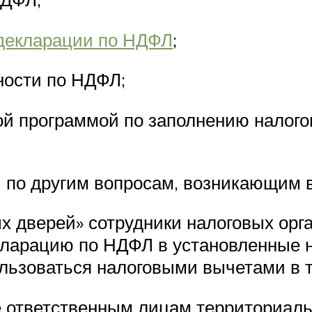
 декларации по НДФЛ
;
ности по НДФЛ;
ой программой по заполнению налог
 по другим вопросам, возникающим в
х дверей» сотрудники налоговых орг
кларацию по НДФЛ в установленные н
льзоваться налоговыми вычетами в те
е ответственным лицам территориаль