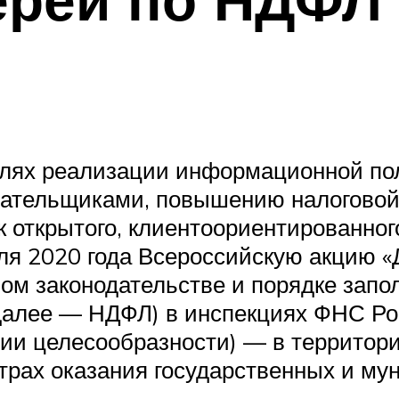
елях реализации информационной по
лательщиками, повышению налоговой
открытого, клиентоориентированного
еля 2020 года Всероссийскую акцию «
м законодательстве и порядке запо
(далее — НДФЛ) в инспекциях ФНС Ро
чии целесообразности) — в территор
рах оказания государственных и му