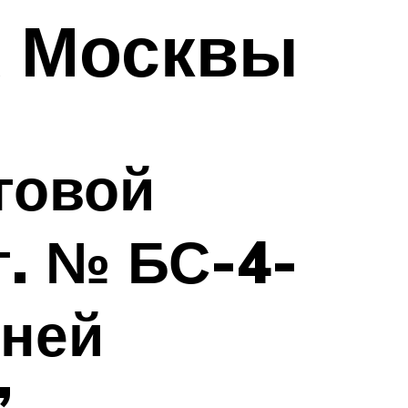
х Москвы
говой
г. № БС-4-
Дней
”