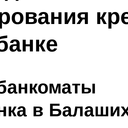
рования кре
банке
 банкоматы
нка в Балаши