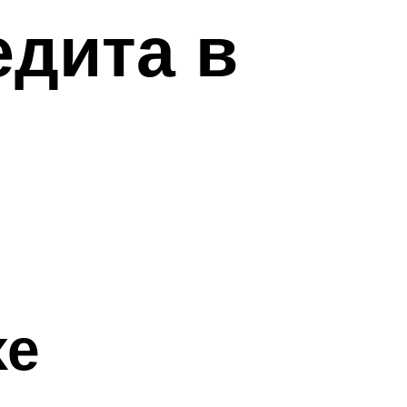
дита в
хе