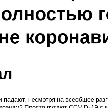
полностью 
не коронав
ал
и падают, несмотря на всеобщее разг
врачам? Просто путают COVID-19 с