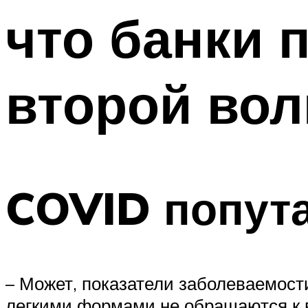
что банки 
второй вол
COVID попут
– Может, показатели заболеваемост
легкими формами не обращаются к 