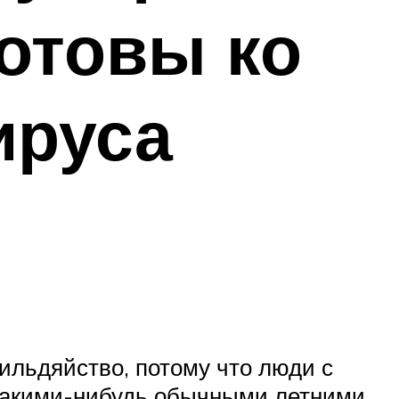
готовы ко
ируса
ильдяйство, потому что люди с
 какими-нибудь обычными летними