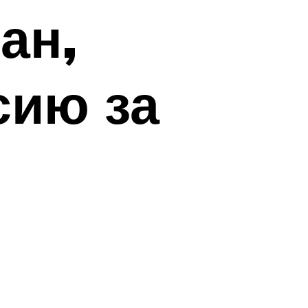
ан,
сию за