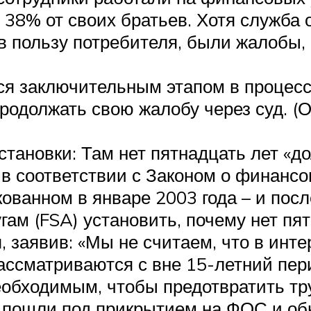
 38% от своих братьев. Хотя служба
 пользу потребителя, были жалобы,
я заключительным этапом в процессе
одолжать свою жалобу через суд. (О
тановки: Там нет пятнадцать лет «до
в соответствии с Законом о финансов
ованном в январе 2003 года – и пос
ам (FSA) установить, почему нет пя
 заявив: «Мы не считаем, что в инт
ссматриваются с вне 15-летний пери
необходимым, чтобы предотвратить тр
 пошли под прикрытием на ФОС и об