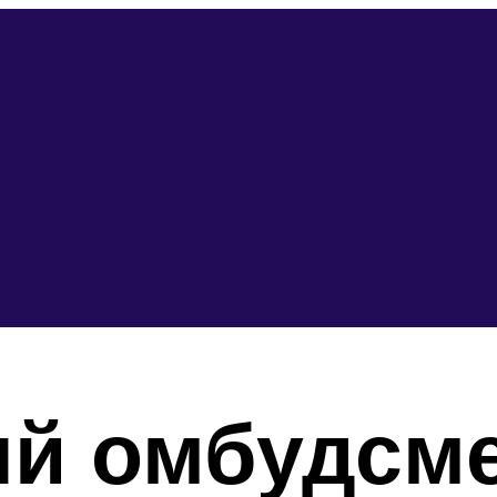
й омбудсм