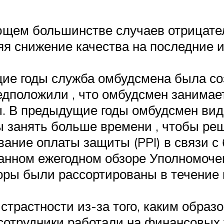
ющем большинстве случаев отрицател
няя снижение качества на последние 
ие годы служба омбудсмена была соз
дположили , что омбудсмен занимае
ы. В предыдущие годы омбудсмен вид
занять больше времени , чтобы решит
вание оплаты защиты (PPI) в связи 
нном ежегодном обзоре Уполномочен
оры были рассортированы в течение 
страстности из-за того, каким образ
сотрудники работали на финансовых у