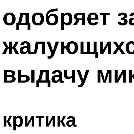
одобряет з
жалующихс
выдачу ми
критика