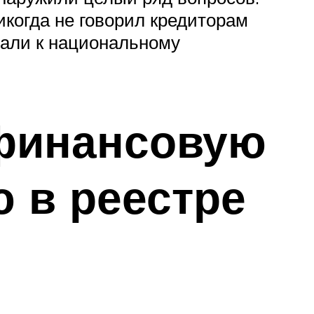
икогда не говорил кредиторам
вали к национальному
офинансовую
 в реестре