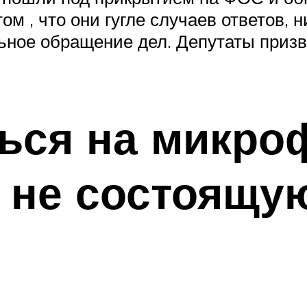
м , что они гугле случаев ответов, н
ьное обращение дел. Депутаты приз
ться на микр
 не состоящую