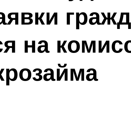
аявки гражд
я на комис
крозайма