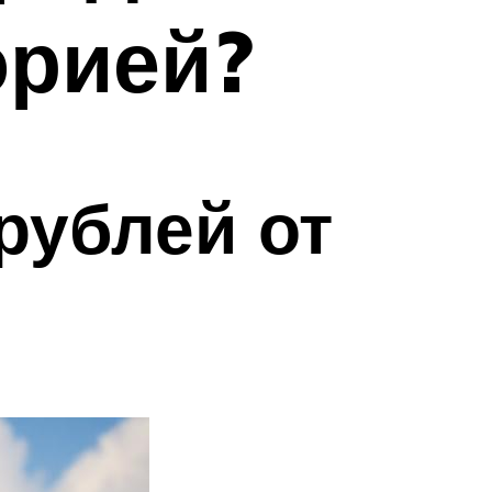
орией?
рублей от