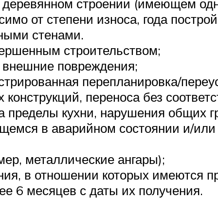
 деревянном строении (имеющем од
имо от степени износа, года построй
ными стенами.
вершенным строительством;
 внешние повреждения;
истрированная перепланировка/переу
х конструкций, переноса без соответ
а пределы кухни, нарушения общих г
ящемся в аварийном состоянии и/или
ер, металлические ангары);
ия, в отношении которых имеются п
е 6 месяцев с даты их получения.