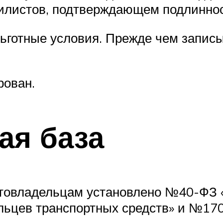
илистов, подтверждающем подлиннос
готные условия. Прежде чем записы
рован.
ая база
втовладельцам установлено №40-ФЗ 
льцев транспортных средств» и №170