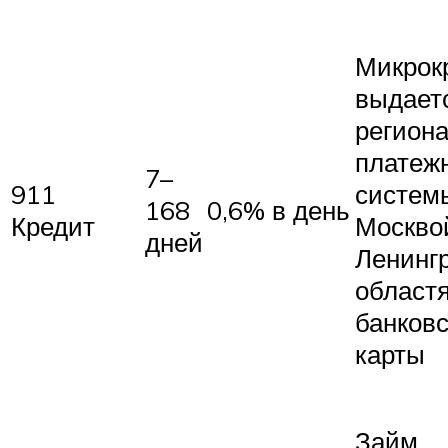
Микрок
выдает
региона
платеж
7–
911
системы
168
0,6% в день
Кредит
Москво
дней
Ленинг
областя
банков
карты
Займ