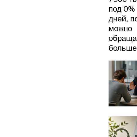
под 0% 
дней, п
можно
обраща
больше