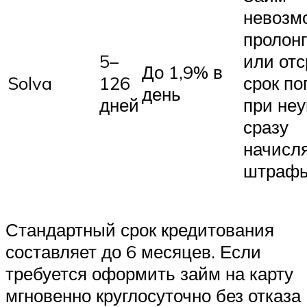
невозм
пролон
5–
или отс
До 1,9% в
Solva
126
срок по
день
дней
при неу
сразу
начисл
штраф
Стандартный срок кредитования
составляет до 6 месяцев. Если
требуется оформить займ на карту
мгновенно круглосуточно без отказа