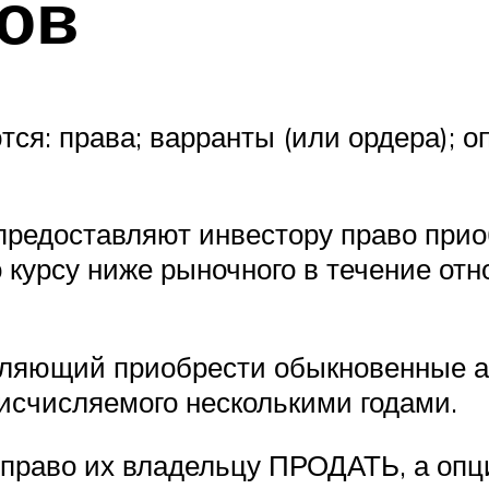
ов
я: права; варранты (или ордера); о
 предоставляют инвестору право п
 курсу ниже рыночного в течение отн
воляющий приобрести обыкновенные а
 исчисляемого несколькими годами.
 право их владельцу ПРОДАТЬ, а оп