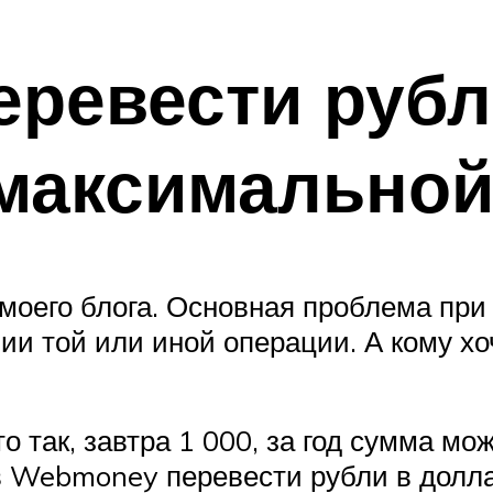
перевести руб
 максимально
моего блога. Основная проблема при 
и той или иной операции. А кому хоч
о так, завтра 1 000, за год сумма мо
к в Webmoney перевести рубли в долл