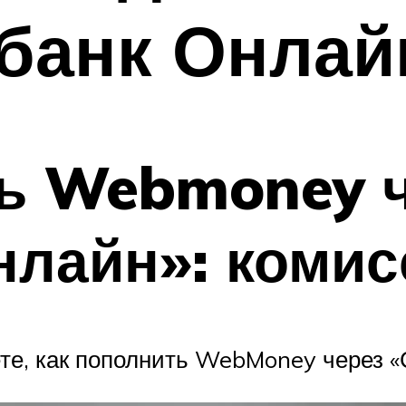
банк Онлай
ть Webmoney 
нлайн»: комис
ете, как пополнить WebMoney через «