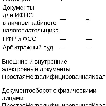
Документы
для ИФНС
—
+
в личном кабинете
налогоплательщика
ПФР и ФСС
—
—
Арбитражный суд
—
—
Внешние и внутренние
электронные документы
ПростаяНеквалифицированнаяКва
Документооборот с физическими
лицами
ПростаяНеквалифицированнаяКва