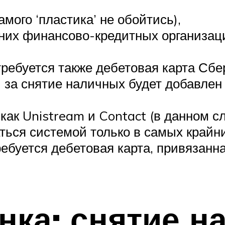
мого ‘пластика’ не обойтись),
нних финансово-кредитных организаци
ребуется также дебетовая карта Сбер
 за снятие наличных будет добавлен 
как Unistream и Contact (в данном с
ться системой только в самых крайни
ебуется дебетовая карта, привязанна
нка: снятие н