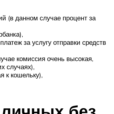
й (в данном случае процент за
банка),
платеж за услугу отправки средств
лучае комиссия очень высокая,
х случаях),
я к кошельку),
аличных без