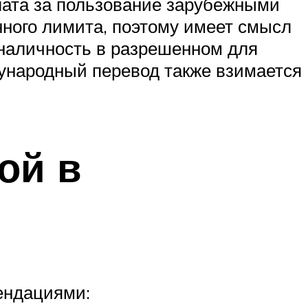
лата за пользование зарубежными
нного лимита, поэтому имеет смысл
, наличность в разрешенном для
дународный перевод также взимается
ой в
ендациями: