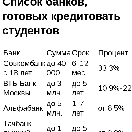
Список банков,
готовых кредитовать
студентов
Банк
Сумма
Срок
Процент
Совкомбанк
до 40
6-12
33,3%
с 18 лет
000
мес
ВТБ Банк
до 3
до 5
10,9%-22
Москвы
млн.
лет
до 5
1-7
Альфабанк
от 6,5%
млн.
лет
Тачбанк
до 1
до 5