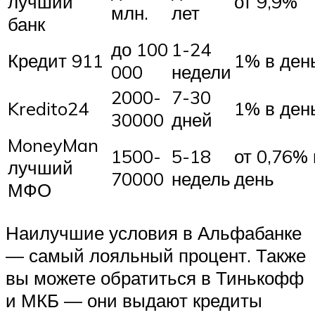
лучший
от 9,9%
млн.
лет
банк
до 100
1-24
Кредит 911
1% в ден
000
недели
2000-
7-30
Kredito24
1% в ден
30000
дней
MoneyMan
1500-
5-18
от 0,76% 
лучший
70000
недель
день
МФО
Наилучшие условия в Альфабанке
— самый лояльный процент. Также
вы можете обратиться в Тинькофф
и МКБ — они выдают кредиты