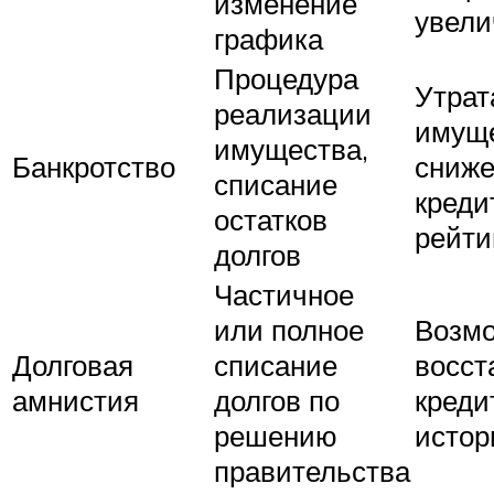
изменение
увели
графика
Процедура
Утрат
реализации
имуще
имущества,
Банкротство
сниж
списание
креди
остатков
рейти
долгов
Частичное
или полное
Возм
Долговая
списание
восст
амнистия
долгов по
креди
решению
истор
правительства