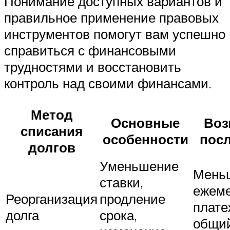
Понимание доступных вариантов и
правильное применение правовых
инструментов помогут вам успешно
справиться с финансовыми
трудностями и восстановить
контроль над своими финансами.
Метод
Основные
Воз
списания
особенности
пос
долгов
Уменьшение
Мень
ставки,
ежем
Реорганизация
продление
плате
долга
срока,
общий