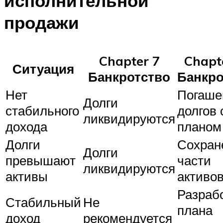
исполнительной
продажи
Chapter 7
Chapt
Ситуация
Банкротство
Банкро
Нет
Погаше
Долги
стабильного
долгов 
ликвидируются
дохода
планом
Долги
Сохран
Долги
превышают
части
ликвидируются
активы
активо
Разраб
Стабильный
Не
плана
доход
рекомендуется