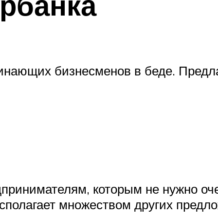
рбанка
чинающих бизнесменов в беде. Предл
принимателям, которым не нужно оче
асполагает множеством других предл