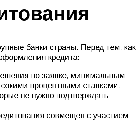
дитования
пные банки страны. Перед тем, как
 оформления кредита:
 решения по заявке, минимальным
ысокими процентными ставками.
торые не нужно подтверждать
кредитования совмещен с участием
а