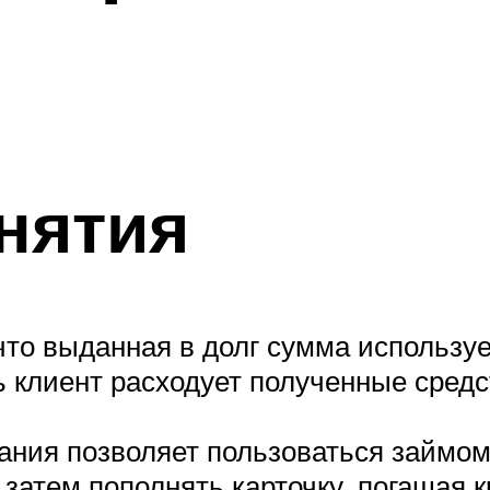
нятия
что выданная в долг сумма используе
 клиент расходует полученные средст
ния позволяет пользоваться займом
затем пополнять карточку, погашая к