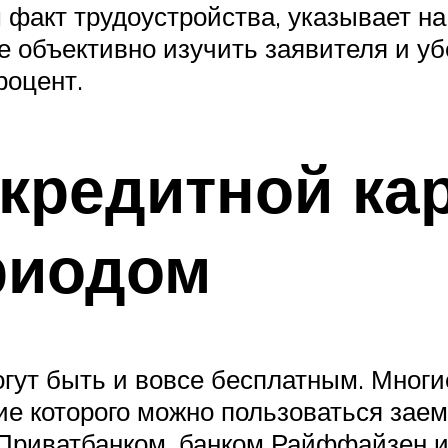
 факт трудоустройства, указывает н
 объективно изучить заявителя и убе
роцент.
кредитной ка
риодом
гут быть и вовсе бесплатным. Мног
ние которого можно пользоваться зае
 Приватбанком, банком Райффайзен и