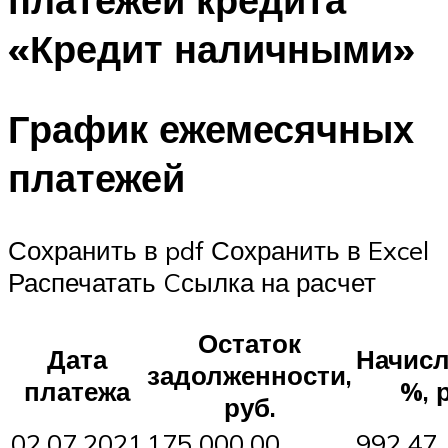
«Кредит наличными»
График ежемесячных
платежей
Сохранить в pdf Сохранить в Excel
Распечатать Cсылка на расчет
Остаток
Дата
Начис
задолженности,
платежа
%, 
руб.
02.07.2021
175 000,00
992,47