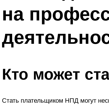
на профес
деятельно
Кто может ст
Стать плательщиком НПД могут неск