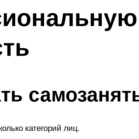
сиональную
сть
ать самозаня
олько категорий лиц.