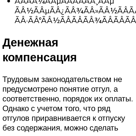
ÃÂÃÂ¼ÃÂµÃÂÃÂÃÂ¸ÃÂµ
ÃÂ½ÃÂµÃÂ¿ÃÂ¾ÃÂ»ÃÂ½ÃÂÃ
ÃÂ·ÃÂ°ÃÂ½ÃÂÃÂÃÂ¾ÃÂÃÂÃÂ
Денежная
компенсация
Трудовым законодательством не
предусмотрено понятие отгул, а
соответственно, порядок их оплаты.
Однако с учетом того, что ряд
отгулов приравнивается к отпуску
без содержания, можно сделать