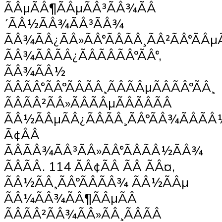
ÃÂµÃÂ¶ÃÂµÃÂ³ÃÂ¾ÃÂ
´ÃÂ½ÃÂ¾ÃÂ³ÃÂ¾
ÃÂ¾ÃÂ¿ÃÂ»ÃÂ°ÃÂÃÂ¸ÃÂ²ÃÂ°ÃÂ
ÃÂ¾ÃÂÃÂ¿ÃÂÃÂÃÂºÃÂ°,
ÃÂ¾ÃÂ½
ÃÂÃÂ°ÃÂºÃÂÃÂ¸ÃÂÃÂµÃÂÃÂºÃÂ¸
ÃÂÃÂ²ÃÂ»ÃÂÃÂµÃÂÃÂÃÂ
ÃÂ½ÃÂµÃÂ¿ÃÂÃÂ¸ÃÂºÃÂ¾ÃÂÃ
Ã¢ÂÂ
ÃÂÃÂ¾ÃÂ³ÃÂ»ÃÂ°ÃÂÃÂ½ÃÂ¾
ÃÂÃÂ. 114 ÃÂ¢ÃÂ ÃÂ ÃÂ¤,
ÃÂ½ÃÂ¸ÃÂºÃÂÃÂ¾ ÃÂ½ÃÂµ
ÃÂ¼ÃÂ¾ÃÂ¶ÃÂµÃÂ
ÃÂÃÂ²ÃÂ¾ÃÂ»ÃÂ¸ÃÂÃÂ