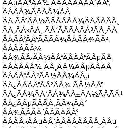
ÃÂµÃÂ³ÃÂ¾ ÃÂÃÂÃÂÃÂ´ÃÂ°,
ÃÂÃÂ¾ÃÂÃÂ¼ÃÂ
ÃÂ·ÃÂ°ÃÂ½ÃÂÃÂÃÂ¾ÃÂÃÂÃÂ¸
ÃÂ¸ÃÂ»ÃÂ¸ ÃÂ´ÃÂÃÂÃÂ³ÃÂ¸ÃÂ
ÃÂÃÂ°ÃÂºÃÂÃÂ¾ÃÂÃÂ¾ÃÂ².
ÃÂ­ÃÂÃÂ¾
ÃÂ¾ÃÂ·ÃÂ½ÃÂ°ÃÂÃÂ°ÃÂµÃÂ,
ÃÂÃÂÃÂ¾ ÃÂ¸ÃÂ¼ÃÂµÃÂÃÂ
ÃÂÃÂ°ÃÂ²ÃÂ½ÃÂ¾ÃÂµ
ÃÂ¿ÃÂÃÂ°ÃÂ²ÃÂ¾ ÃÂ½ÃÂ°
ÃÂ¿ÃÂ¾ÃÂ´ÃÂ¾ÃÂ±ÃÂ½ÃÂÃÂ¹
ÃÂ¿ÃÂµÃÂÃÂ¸ÃÂ¾ÃÂ´
ÃÂ¾ÃÂÃÂ´ÃÂÃÂÃÂ°
ÃÂÃÂ»ÃÂµÃÂ´ÃÂÃÂÃÂÃÂ¸ÃÂµ