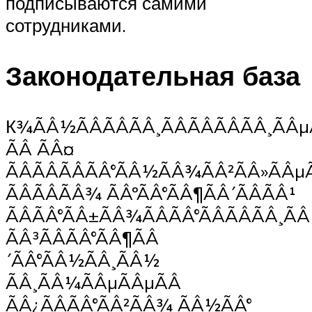
подписываются самими
сотрудниками.
Законодательная база
К¾ÃÂ½ÃÂÃÂÃÂ¸ÃÂÃÂÃÂÃÂ¸ÃÂµ
ÃÂ ÃÂ¤
ÃÂÃÂÃÂÃÂ°ÃÂ½ÃÂ¾ÃÂ²ÃÂ»ÃÂµ
ÃÂÃÂÃÂ¾ ÃÂºÃÂ°ÃÂ¶ÃÂ´ÃÂÃÂ¹
ÃÂÃÂ°ÃÂ±ÃÂ¾ÃÂÃÂ°ÃÂÃÂÃÂ¸ÃÂ
ÃÂ³ÃÂÃÂ°ÃÂ¶ÃÂ
´ÃÂ°ÃÂ½ÃÂ¸ÃÂ½
ÃÂ¸ÃÂ¼ÃÂµÃÂµÃÂ
ÃÂ¿ÃÂÃÂ°ÃÂ²ÃÂ¾ ÃÂ½ÃÂ°