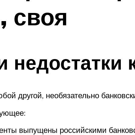
, своя
и недостатки 
юбой другой, необязательно банковски
дующее:
нты выпущены российскими банковск