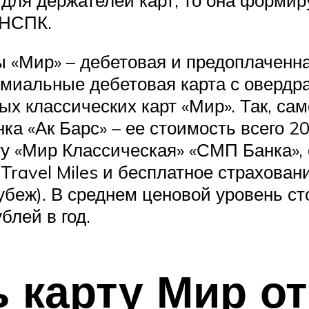
 НСПК.
 «Мир» – дебетовая и предоплаченная
емиальные дебетовая карта с овердр
вых классических карт «Мир». Так, с
ка «Ак Барс» – ее стоимость всего 20
рту «Мир Классическая» «СМП Банка»
ravel Miles и бесплатное страхован
убеж). В среднем ценовой уровень с
блей в год.
 карту Мир от