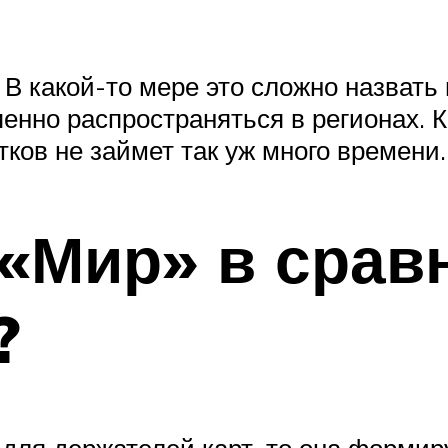
В какой-то мере это сложно назвать
нно распространяться в регионах. Ко
тков не займет так уж много времени.
«Мир» в сравн
?
 для держателей карт, то она форми