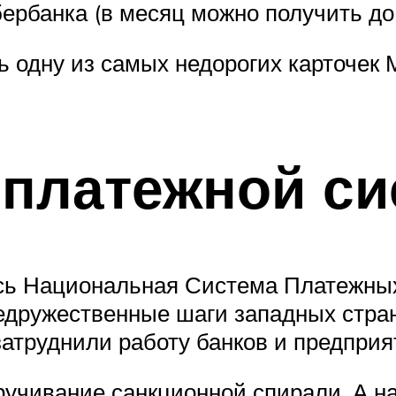
ербанка (в месяц можно получить до 
ь одну из самых недорогих карточек 
 платежной с
ась Национальная Система Платежных
 недружественные шаги западных стр
затруднили работу банков и предприя
учивание санкционной спирали. А н