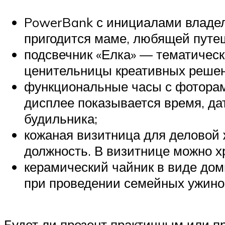
PowerBank с инициалами владель
пригодится маме, любящей путе
подсвечник «Елка» — тематическ
ценительницы креативных решени
функциональные часы с фоторам
дисплее показывается время, дат
будильника;
кожаная визитница для делово
должность. В визитнице можно х
керамический чайник в виде дом
при проведении семейных ужинов
Будет ли презент практичным или п