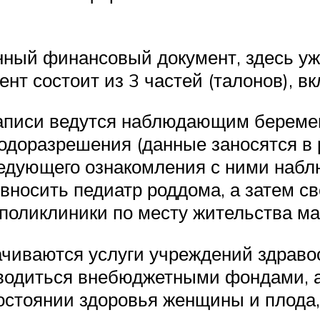
нный финансовый документ, здесь уж
ент состоит из 3 частей (талонов),
аписи ведутся наблюдающим беремен
родоразрешения (данные заносятся в
едующего ознакомления с ними набл
вносить педиатр роддома, а затем св
поликлиники по месту жительства м
ачиваются услуги учреждений здрав
оводиться внебюджетными фондами, а
состоянии здоровья женщины и плода,