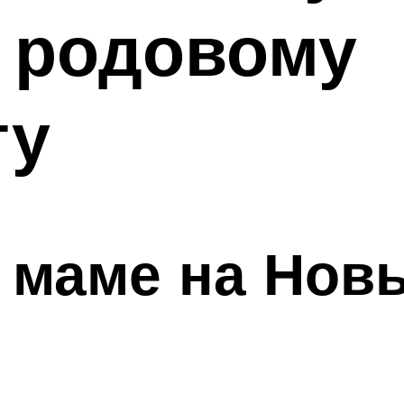
 родовому
ту
 маме на Новы