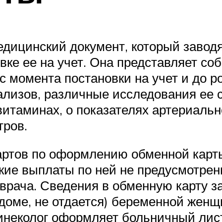
дицинский документ, который завод
вке ее на учет. Она представляет со
с момента постановки на учет и до р
ализов, различные исследования ее 
итаминах, о показателях артериальн
тров.
артов по оформлению обменной карты
кие выплаты по ней не предусмотрены
врача. Сведения в обменную карту з
ддоме, не отдается) беременной женщ
гинеколог оформляет больничный лис