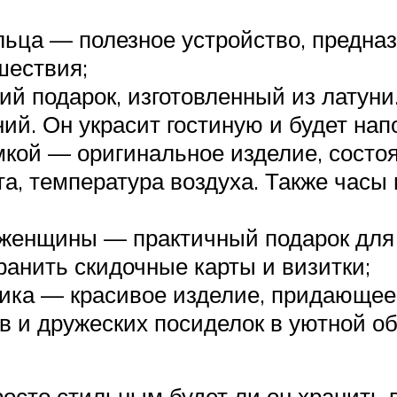
ца — полезное устройство, предназ
шествия;
ий подарок, изготовленный из латуни
й. Он украсит гостиную и будет на
кой — оригинальное изделие, состоя
а, температура воздуха. Также часы
й женщины — практичный подарок дл
ранить скидочные карты и визитки;
ика — красивое изделие, придающее 
 и дружеских посиделок в уютной об
росто стильным будет ли он хранить