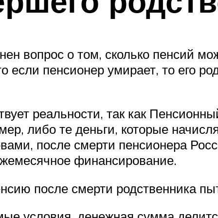
ершего родст
нен вопрос о том, сколько пенсий мо
то если пенсионер умирает, то его р
ствует реальности, так как Пенсионн
мер, либо те деньги, которые начисл
овами, после смерти пенсионера Рос
 ежемесячное финансирование.
енсию после смерти родственника пыт
мые условия, денежная сумма делит