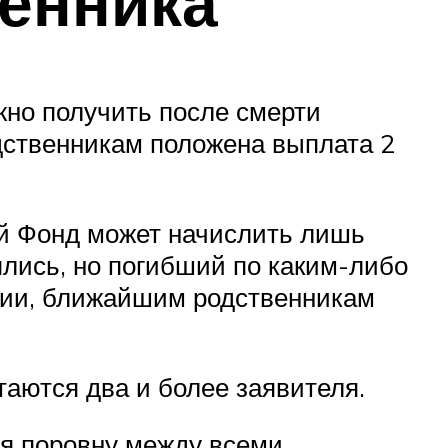
венника
жно получить после смерти
одственникам положена выплата 2
ый Фонд может начислить лишь
ялись, но погибший по каким-либо
сии, ближайшим родственникам
аются два и более заявителя.
ся поровну между всеми