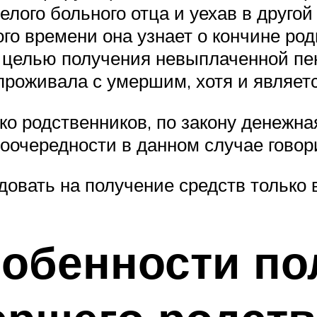
релого больного отца и уехав в друго
го времени она узнает о кончине род
 целью получения невыплаченной пен
 проживала с умершим, хотя и являе
о родственников, по закону денежна
оочередности в данном случае говори
овать на получение средств только в
собенности по