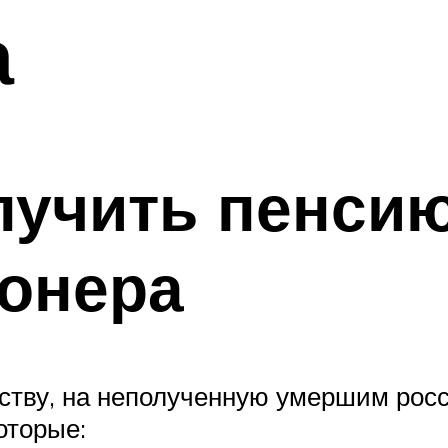
а
лучить пенси
ионера
ьству, на неполученную умершим рос
оторые: