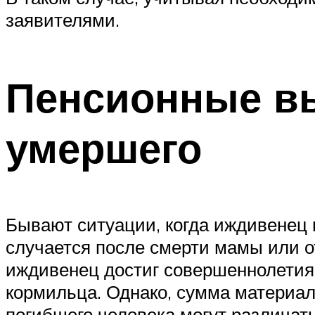
заявителями.
Пенсионные в
умершего
Бывают ситуации, когда иждивенец п
случается после смерти мамы или от
иждивенец достиг совершеннолетия,
кормильца. Однако, сумма материа
погибшего человека могут различать