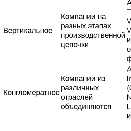
A
T
Компании на
W
разных этапах
Вертикальное
производственной
и
цепочки
A
Компании из
I
различных
(
Конгломератное
отраслей
N
объединяются
L