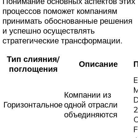
Понимание основных аспектов этих
процессов поможет компаниям
принимать обоснованные решения
и успешно осуществлять
стратегические трансформации.
Тип слияния/
Описание
поглощения
E
M
Компании из
D
Горизонтальное
одной отрасли
2
объединяются
C
F