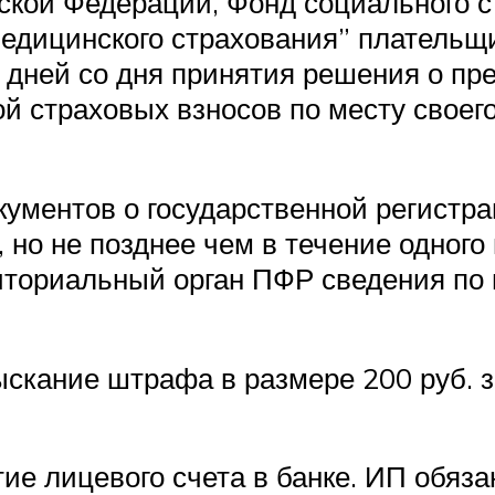
ской Федерации, Фонд социального с
едицинского страхования” плательщ
х дней со дня принятия решения о п
той страховых взносов по месту свое
окументов о государственной регистр
 но не позднее чем в течение одного
риториальный орган ПФР сведения по
ыскание штрафа в размере 200 руб.
е лицевого счета в банке. ИП обязан