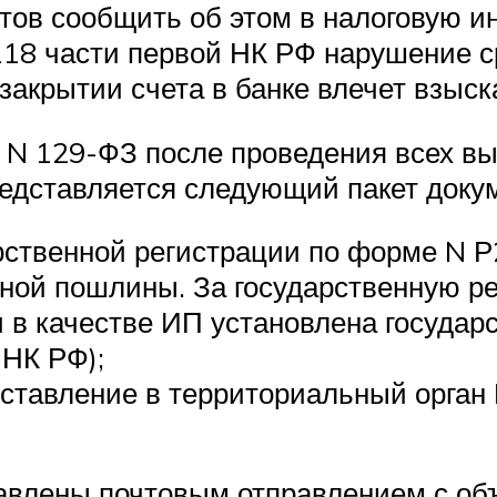
ов сообщить об этом в налоговую инс
. 118 части первой НК РФ нарушение 
акрытии счета в банке влечет взыск
кона N 129-ФЗ после проведения всех
едставляется следующий пакет доку
рственной регистрации по форме N Р
нной пошлины. За государственную 
в качестве ИП установлена государ
 НК РФ);
ставление в территориальный орган
авлены почтовым отправлением с об