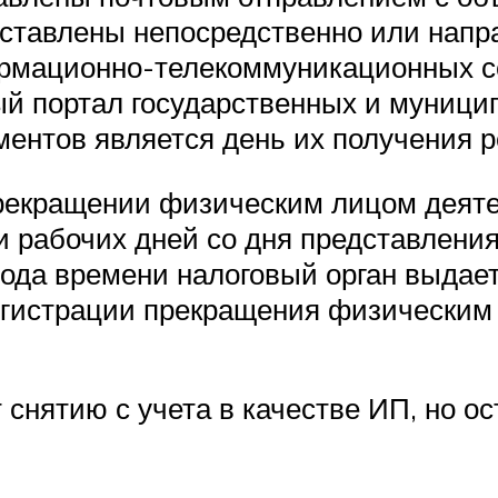
дставлены непосредственно или нап
рмационно-телекоммуникационных се
й портал государственных и муниципа
ментов является день их получения 
прекращении физическим лицом деяте
и рабочих дней со дня представлени
иода времени налоговый орган выдае
егистрации прекращения физическим
снятию с учета в качестве ИП, но ос